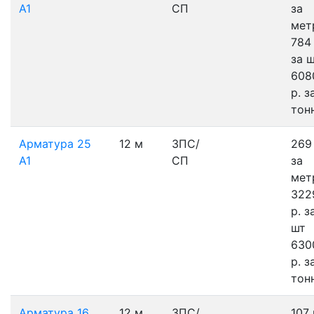
А1
СП
за
мет
784 
за 
608
р.
з
тон
Арматура 25
12 м
3ПС/
269 
А1
СП
за
мет
322
р.
з
шт
630
р.
з
тон
Арматура 16
12 м
3ПС/
107 