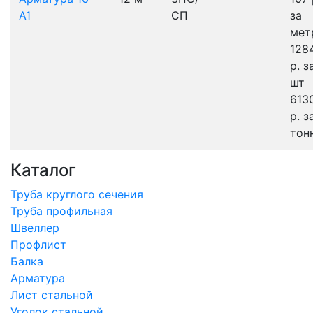
А1
СП
за
мет
128
р.
з
шт
613
р.
з
тон
Каталог
Труба круглого сечения
Труба профильная
Швеллер
Профлист
Балка
Арматура
Лист стальной
Уголок стальной