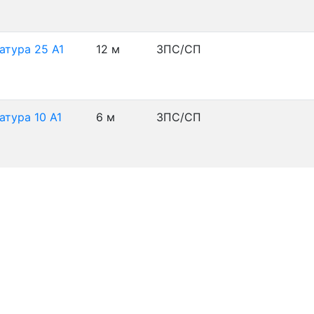
атура 25 А1
12 м
3ПС/СП
атура 10 А1
6 м
3ПС/СП