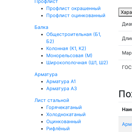
Профлист
Профлист окрашенный
Хара
Профлист оцинкованный
Диа
Балка
Общестроительная (Б1,
Дли
Б2)
Колонная (К1, К2)
Мар
Монорельсовая (М)
Широкополочная (Ш1, Ш2)
ГОС
Арматура
Арматура А1
Арматура А3
По
Лист стальной
Горячекатаный
Наи
Холоднокатаный
Оцинкованный
Арм
Рифлёный