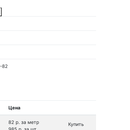
-82
Цена
82 р.
за метр
Купить
985 р.
за шт