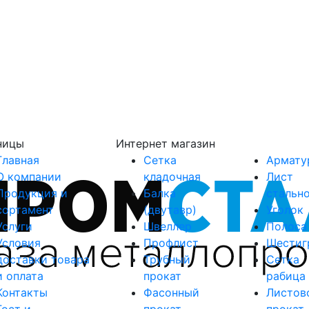
ницы
Интернет магазин
Главная
Сетка
Армату
О компании
кладочная
Лист
Продукция и
Балка
стальн
сортамент
(двутавр)
Уголок
Услуги
Швеллер
Полоса
Условия
Профлист
Шестиг
доставки товара
Трубный
Сетка
и оплата
прокат
рабица
Контакты
Фасонный
Листов
Гост и
прокат
прокат