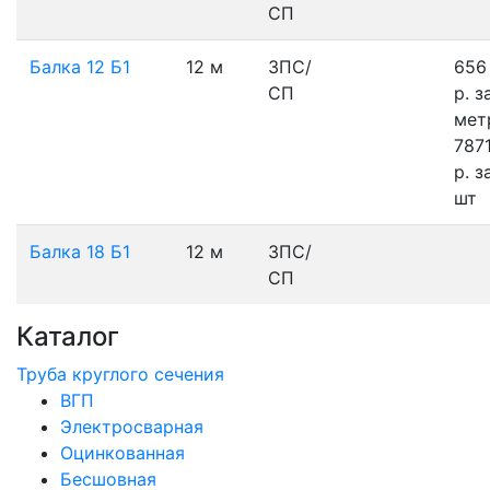
СП
Балка 12 Б1
12 м
3ПС/
656
СП
р.
з
мет
787
р.
з
шт
Балка 18 Б1
12 м
3ПС/
СП
Каталог
Труба круглого сечения
ВГП
Электросварная
Оцинкованная
Бесшовная