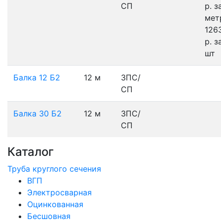
СП
р.
з
мет
126
р.
з
шт
Балка 12 Б2
12 м
3ПС/
СП
Балка 30 Б2
12 м
3ПС/
СП
Каталог
Труба круглого сечения
ВГП
Электросварная
Оцинкованная
Бесшовная