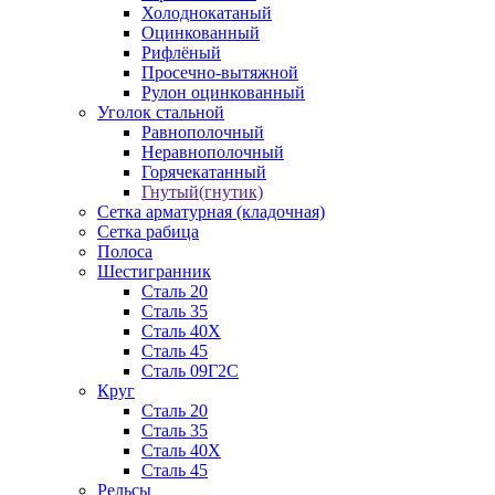
Холоднокатаный
Оцинкованный
Рифлёный
Просечно-вытяжной
Рулон оцинкованный
Уголок стальной
Равнополочный
Неравнополочный
Горячекатанный
Гнутый(гнутик)
Сетка арматурная (кладочная)
Сетка рабица
Полоса
Шестигранник
Сталь 20
Сталь 35
Сталь 40Х
Сталь 45
Сталь 09Г2С
Круг
Сталь 20
Сталь 35
Сталь 40Х
Сталь 45
Рельсы