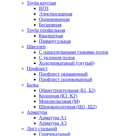
Труба круглая
ВГП
Электросварная
Оцинкованная
Бесшовная
Труба профильная
Квадратная
Прямоугольная
Швеллер
С параллельными гранями полок
С уклоном полок
Холоднокатаный (гнутый)
Профлист
Профлист окрашенный
Профлист оцинкованный
Балка
Общестроительная (Б1, Б2)
Колонная (К1, К2)
Монорельсовая (М)
Широкополочная (Ш1, Ш2)
Арматура
Арматура А1
Арматура А3
Лист стальной
Горячекатаный