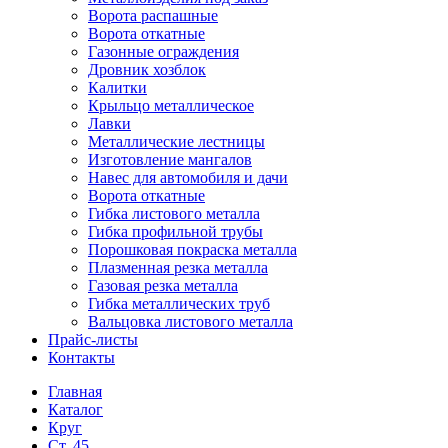
Ворота распашные
Ворота откатные
Газонные ограждения
Дровник хозблок
Калитки
Крыльцо металлическое
Лавки
Металлические лестницы
Изготовление мангалов
Навес для автомобиля и дачи
Ворота откатные
Гибка листового металла
Гибка профильной трубы
Порошковая покраска металла
Плазменная резка металла
Газовая резка металла
Гибка металлических труб
Вальцовка листового металла
Прайс-листы
Контакты
Главная
Каталог
Круг
Ст. 45