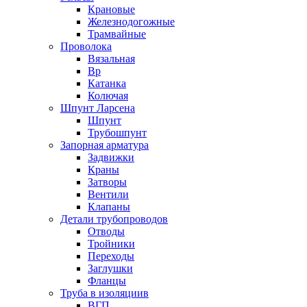
Крановые
Железнодогожные
Трамвайные
Проволока
Вязальная
Вр
Катанка
Колючая
Шпунт Ларсена
Шпунт
Трубошпунт
Запорная арматура
Задвижки
Краны
Затворы
Вентили
Клапаны
Детали трубопроводов
Отводы
Тройники
Переходы
Заглушки
Фланцы
Труба в изоляциив
ВГП