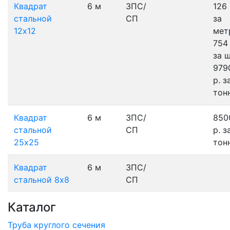
Квадрат
6 м
3ПС/
126 
стальной
СП
за
12х12
мет
754 
за 
979
р.
з
тон
Квадрат
6 м
3ПС/
850
стальной
СП
р.
з
25х25
тон
Квадрат
6 м
3ПС/
стальной 8х8
СП
Каталог
Труба круглого сечения