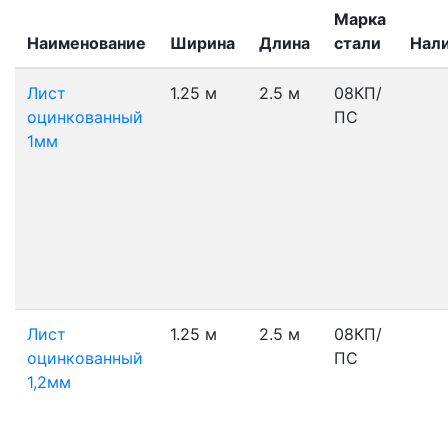
Марка
Наименование
Ширина
Длина
стали
Нал
Лист
1.25 м
2.5 м
08КП/
оцинкованный
ПС
1мм
Лист
1.25 м
2.5 м
08КП/
оцинкованный
ПС
1,2мм