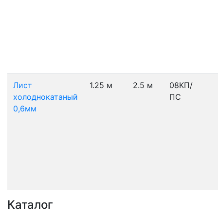
Лист
1.25 м
2.5 м
08КП/
холоднокатаный
ПС
0,6мм
Каталог