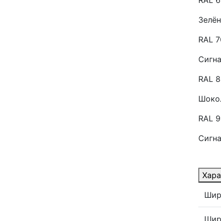
Зелё
RAL 
Сигн
RAL 8
Шоко
RAL 
Сигн
Хара
Шир
Шир