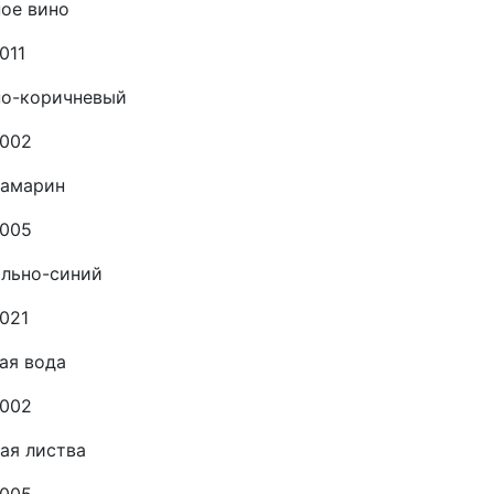
ое вино
011
но-коричневый
5002
рамарин
5005
ально-синий
021
ая вода
6002
ая листва
6005