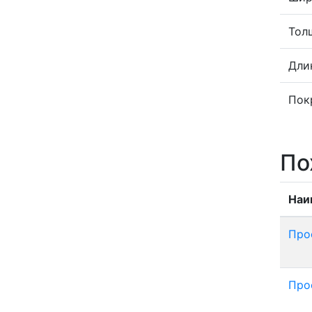
Тол
Дли
Пок
По
Наи
Про
Про