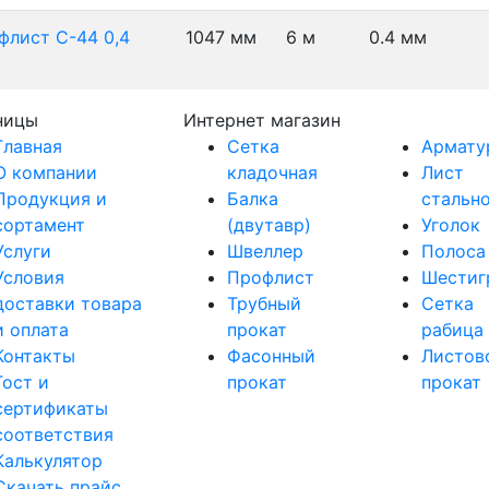
флист С-44 0,4
1047 мм
6 м
0.4 мм
ницы
Интернет магазин
Главная
Сетка
Армату
О компании
кладочная
Лист
Продукция и
Балка
стальн
сортамент
(двутавр)
Уголок
Услуги
Швеллер
Полоса
Условия
Профлист
Шестиг
доставки товара
Трубный
Сетка
и оплата
прокат
рабица
Контакты
Фасонный
Листов
Гост и
прокат
прокат
сертификаты
соответствия
Калькулятор
Скачать прайс