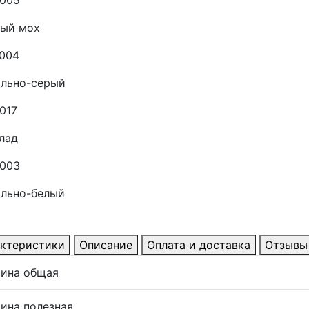
ный мох
7004
ально-серый
017
лад
9003
ально-белый
ктеристики
Описание
Оплата и доставка
Отзывы
ина общая
ина полезная