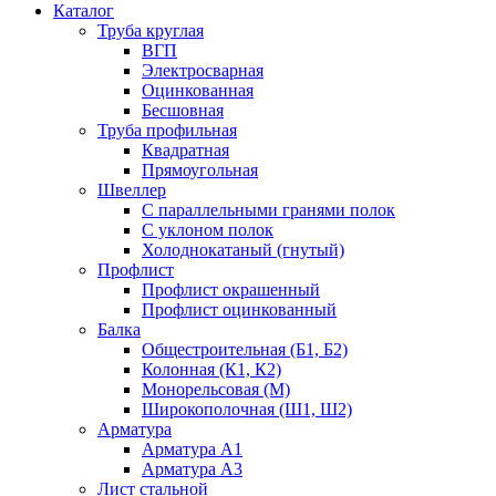
Каталог
Труба круглая
ВГП
Электросварная
Оцинкованная
Бесшовная
Труба профильная
Квадратная
Прямоугольная
Швеллер
С параллельными гранями полок
С уклоном полок
Холоднокатаный (гнутый)
Профлист
Профлист окрашенный
Профлист оцинкованный
Балка
Общестроительная (Б1, Б2)
Колонная (К1, К2)
Монорельсовая (М)
Широкополочная (Ш1, Ш2)
Арматура
Арматура А1
Арматура А3
Лист стальной