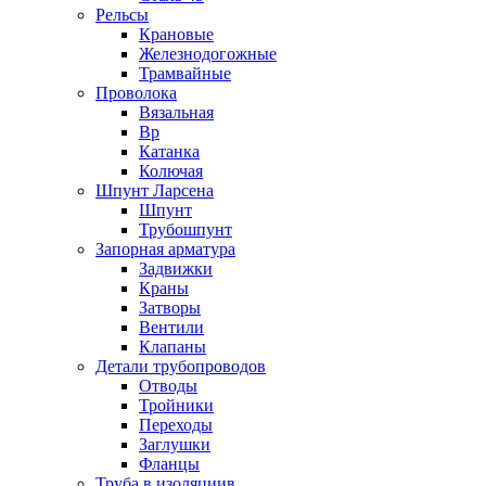
Рельсы
Крановые
Железнодогожные
Трамвайные
Проволока
Вязальная
Вр
Катанка
Колючая
Шпунт Ларсена
Шпунт
Трубошпунт
Запорная арматура
Задвижки
Краны
Затворы
Вентили
Клапаны
Детали трубопроводов
Отводы
Тройники
Переходы
Заглушки
Фланцы
Труба в изоляциив