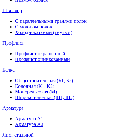
Швеллер
С параллельными гранями полок
С уклоном полок
Холоднокатаный (гнутый)
Профлист
Профлист окрашенный
Профлист оцинкованный
Балка
Общестроительная (Б1, Б2)
Колонная (К1, К2)
Монорельсовая (М)
Широкополочная (Ш1, Ш2)
Арматура
Арматура А1
Арматура А3
Лист стальной