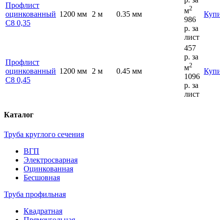
Профлист
2
м
оцинкованный
1200 мм
2 м
0.35 мм
Куп
986
С8 0,35
р.
за
лист
457
р.
за
Профлист
2
м
оцинкованный
1200 мм
2 м
0.45 мм
Куп
1096
С8 0,45
р.
за
лист
Каталог
Труба круглого сечения
ВГП
Электросварная
Оцинкованная
Бесшовная
Труба профильная
Квадратная
Прямоугольная