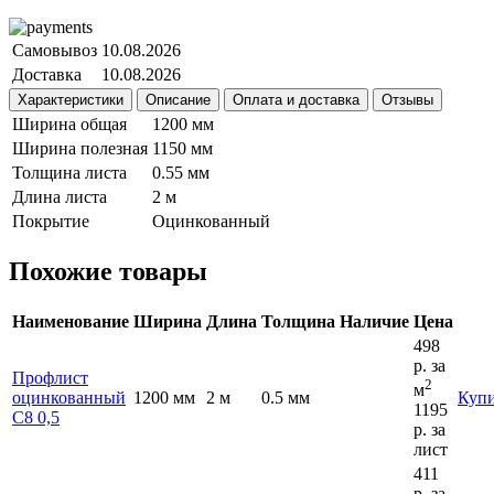
Самовывоз
10.08.2026
Доставка
10.08.2026
Характеристики
Описание
Оплата и доставка
Отзывы
Ширина общая
1200 мм
Ширина полезная
1150 мм
Толщина листа
0.55 мм
Длина листа
2 м
Покрытие
Оцинкованный
Похожие товары
Наименование
Ширина
Длина
Толщина
Наличие
Цена
498
р.
за
Профлист
2
м
оцинкованный
1200 мм
2 м
0.5 мм
Куп
1195
С8 0,5
р.
за
лист
411
р.
за