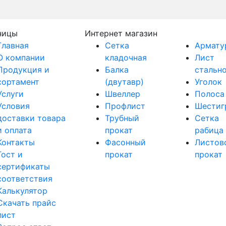
ницы
Интернет магазин
Главная
Сетка
Армату
О компании
кладочная
Лист
Продукция и
Балка
стальн
сортамент
(двутавр)
Уголок
Услуги
Швеллер
Полоса
Условия
Профлист
Шестиг
доставки товара
Трубный
Сетка
и оплата
прокат
рабица
Контакты
Фасонный
Листов
Гост и
прокат
прокат
сертификаты
соответствия
Калькулятор
Скачать прайс
лист