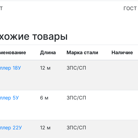
Т
ГОСТ
хожие товары
менование
Длина
Марка стали
Наличие
ллер 18У
12 м
3ПС/СП
ллер 5У
6 м
3ПС/СП
ллер 22У
12 м
3ПС/СП