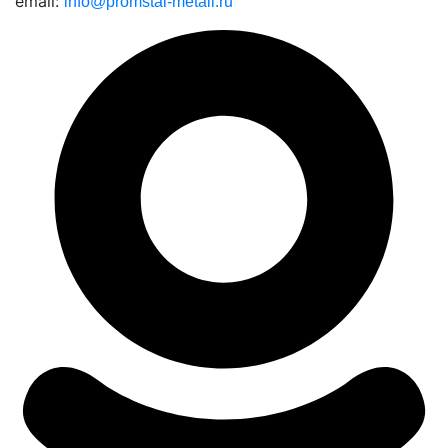
email:
info@promstal-metall.ru