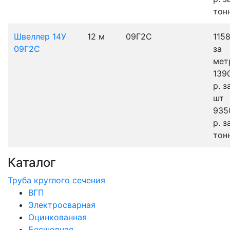
тон
Швеллер 14У
12 м
09Г2С
1158
09Г2С
за
мет
139
р.
з
шт
935
р.
з
тон
Каталог
Труба круглого сечения
ВГП
Электросварная
Оцинкованная
Бесшовная