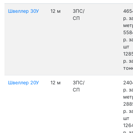
Швеллер 30У
12 м
3ПС/
465
СП
р.
з
мет
558
р.
з
шт
128
р.
з
тон
Швеллер 20У
12 м
3ПС/
240
СП
р.
з
мет
288
р.
з
шт
126
р.
з