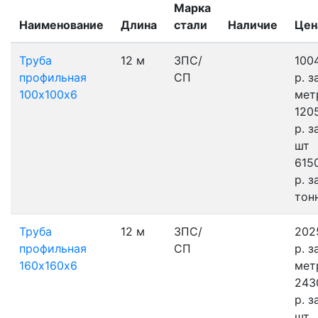
Марка
Наименование
Длина
стали
Наличие
Цен
Труба
12 м
3ПС/
100
профильная
СП
р.
з
100х100х6
мет
120
р.
з
шт
615
р.
з
тон
Труба
12 м
3ПС/
202
профильная
СП
р.
з
160х160х6
мет
243
р.
з
шт