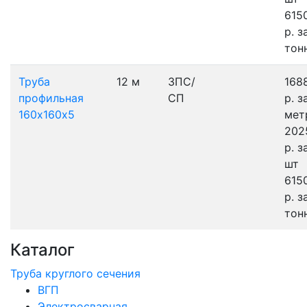
615
р.
з
тон
Труба
12 м
3ПС/
168
профильная
СП
р.
з
160х160х5
мет
202
р.
з
шт
615
р.
з
тон
Каталог
Труба круглого сечения
ВГП
Электросварная