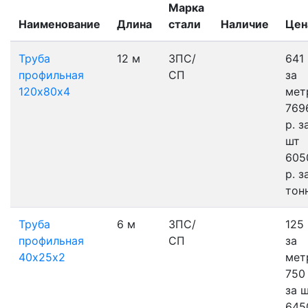
Марка
Наименование
Длина
стали
Наличие
Цен
Труба
12 м
3ПС/
641 
профильная
СП
за
120х80х4
мет
769
р.
з
шт
605
р.
з
тон
Труба
6 м
3ПС/
125 
профильная
СП
за
40х25х2
мет
750 
за 
645