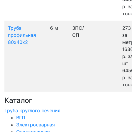
р.
з
тон
Труба
6 м
3ПС/
273 
профильная
СП
за
80х40х2
мет
163
р.
з
шт
645
р.
з
тон
Каталог
Труба круглого сечения
ВГП
Электросварная
Оцинкованная