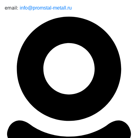
email:
info@promstal-metall.ru