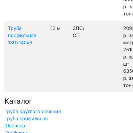
р.
з
тон
Труба
12 м
3ПС/
209
профильная
СП
р.
з
180х140х6
мет
251
р.
з
шт
635
р.
з
тон
Каталог
Труба круглого сечения
Труба профильная
Швеллер
Профлист