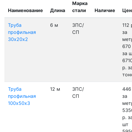
Марка
Наименование
Длина
стали
Наличие
Цен
Труба
6 м
3ПС/
112 
профильная
СП
за
30х20х2
мет
670 
за 
671
р.
з
тон
Труба
12 м
3ПС/
446 
профильная
СП
за
100х50х3
мет
535
р.
з
шт
595