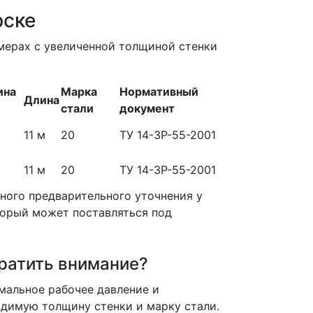
рске
мерах с увеличенной толщиной стенки
ина
Марка
Нормативный
Длина
стали
документ
11 м
20
ТУ 14-3Р-55-2001
11 м
20
ТУ 14-3Р-55-2001
ного предварительного уточнения у
торый может поставляться под
братить внимание?
мальное рабочее давление и
димую толщину стенки и марку стали.