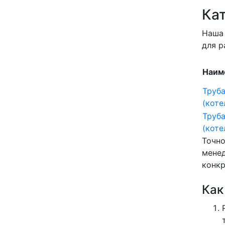
Кат
Наша 
для р
Наим
Труба
(коте
Труба
(коте
Точно
мене
конкр
Как