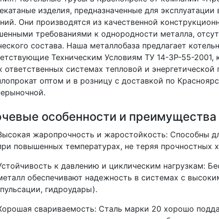
екатаные изделия, предназначенные для эксплуатации 
ний. Они производятся из качественной конструкцион
енными требованиями к однородности металла, отсут
еского состава. Наша металлобаза предлагает котель
ветствующие
Техническим Условиям ТУ 14-3Р-55-2001
,
 ответственных системах тепловой и энергетической
лопрокат оптом и в розницу с доставкой по Красноярс
нерыночной.
чевые особенности и преимущества 
Высокая жаропрочность и жаростойкость
: Способны д
при повышенных температурах, не теряя прочностных 
Устойчивость к давлению и циклическим нагрузкам
: Б
металл обеспечивают надежность в системах с высок
(пульсации, гидроудары).
Хорошая свариваемость
: Сталь марки 20 хорошо подда