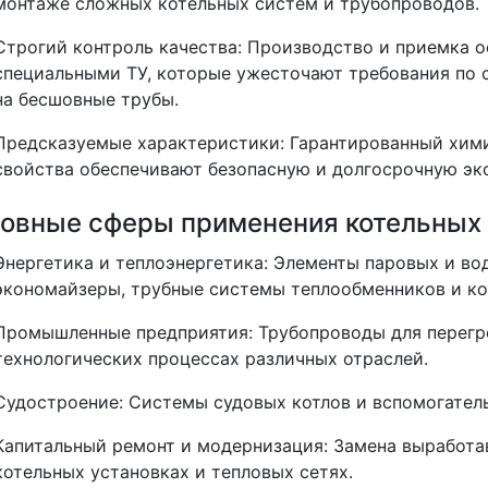
монтаже сложных котельных систем и трубопроводов.
Строгий контроль качества
: Производство и приемка 
специальными ТУ, которые ужесточают требования п
на бесшовные трубы.
Предсказуемые характеристики
: Гарантированный хим
свойства обеспечивают безопасную и долгосрочную эк
овные сферы применения котельных 
Энергетика и теплоэнергетика
: Элементы паровых и во
экономайзеры, трубные системы теплообменников и ко
Промышленные предприятия
: Трубопроводы для перегр
технологических процессах различных отраслей.
Судостроение
: Системы судовых котлов и вспомогател
Капитальный ремонт и модернизация
: Замена выработ
котельных установках и тепловых сетях.