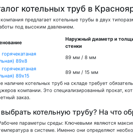
алог котельных труб в Красноя
компания предлагает котельные трубы в двух типораз
аботы под высоким давлением.
Наружный диаметр и толщ
енование
стенки
 горячекатаная
89 мм / 8 мм
льная) 89х8
 горячекатаная
89 мм / 15 мм
льная) 89х15
е наличие котельных труб на складе требует
обязатель
джеров компании
. Это специализированный прокат, ко
етный заказ.
 выбрать котельную трубу? На что о
Рабочие параметры среды
: Ключевыми являются
макси
температура
в системе. Именно они определяют необхо