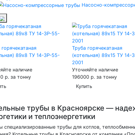
Насосно-компрессор
 горячекатаная
Труба горячекатаная
льная) 89х8 ТУ 14-3Р-55-
(котельная) 89х15 ТУ 14-
2001
яйте наличие
Уточняйте наличие
0 р.
за тонну
196000 р.
за тонну
ить
Купить
ельные трубы в Красноярске — над
ргетики и теплоэнергетики
 специализированные трубы для котлов, теплообменн
ения?
Котельные трубы
в Красноярске от компании «Пр