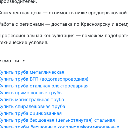
производителей.
Конкурентная цена
— стоимость ниже среднерыночной з
Работа с регионами
— доставка по Красноярску и всем
Профессиональная консультация — поможем подобрат
технические условия.
 смотрите:
Купить труба металлическая
Купить труба ВГП (водогазопроводная)
Купить труба стальная электросварная
Купить прямошовные трубы
Купить магистральная труба
Купить спиралешовная труба
Купить труба оцинкованная
Купить труба бесшовная (цельнотянутая) стальная
Купить трубы бесшовные холоднодеформированные