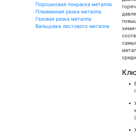
Порошковая покраска металла
горяч
Плазменная резка металла
давле
Газовая резка металла
повыш
Вальцовка листового металла
химич
соот
самых
метал
сред
Клю