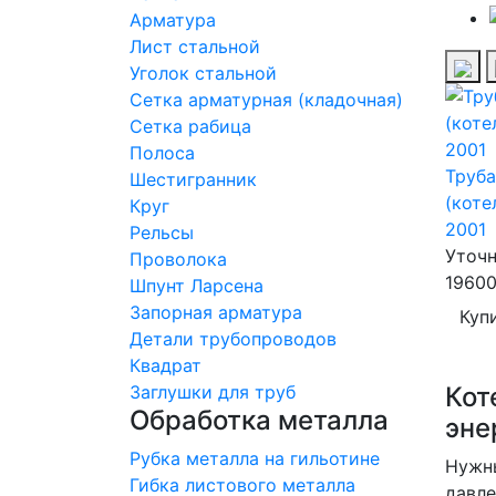
Арматура
Лист стальной
Уголок стальной
Сетка арматурная (кладочная)
Сетка рабица
Полоса
Труба
Шестигранник
(коте
Круг
2001
Рельсы
Уточн
Проволока
19600
Шпунт Ларсена
Запорная арматура
Куп
Детали трубопроводов
Квадрат
Заглушки для труб
Кот
Обработка металла
эне
Рубка металла на гильотине
Нужны
Гибка листового металла
давл