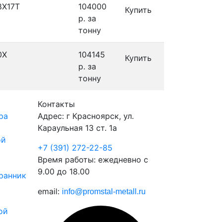
8Х17Т
104000
Купить
р.
за
тонну
0Х
104145
Купить
р.
за
тонну
Контакты
ра
Адрес: г Красноярск, ул.
Караульная 13 ст. 1а
ой
+7 (391) 272-22-85
Время работы: ежедневно с
9.00 до 18.00
ранник
email:
info@promstal-metall.ru
ой