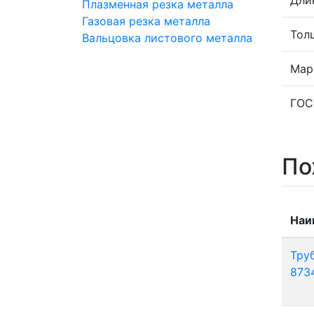
Плазменная резка металла
Газовая резка металла
Тол
Вальцовка листового металла
Мар
ГОС
По
Наи
Тру
873