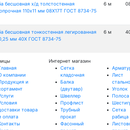
ба бесшовная х/д толстостенная
6 м
0
опрочная 110х11 мм 08Х17Т ГОСТ 8734-75
ба бесшовная тонкостенная легированная
6 м
4
0,25 мм 40Х ГОСТ 8734-75
ницы
Интернет магазин
Главная
Сетка
Армату
О компании
кладочная
Лист
Продукция и
Балка
стальн
сортамент
(двутавр)
Уголок
Услуги
Швеллер
Полоса
Условия
Профлист
Шестиг
доставки товара
Трубный
Сетка
и оплата
прокат
рабица
Контакты
Фасонный
Листов