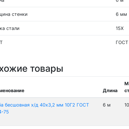
щина стенки
6 мм
ка стали
15Х
Т
ГОСТ
хожие товары
М
менование
Длина
с
ба бесшовная х/д 40х3,2 мм 10Г2 ГОСТ
6 м
1
4-75