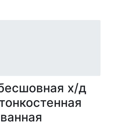
бесшовная х/д
тонкостенная
ованная