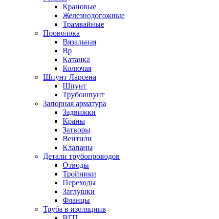
Крановые
Железнодогожные
Трамвайные
Проволока
Вязальная
Вр
Катанка
Колючая
Шпунт Ларсена
Шпунт
Трубошпунт
Запорная арматура
Задвижки
Краны
Затворы
Вентили
Клапаны
Детали трубопроводов
Отводы
Тройники
Переходы
Заглушки
Фланцы
Труба в изоляциив
ВГП