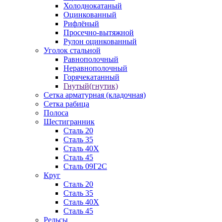
Холоднокатаный
Оцинкованный
Рифлёный
Просечно-вытяжной
Рулон оцинкованный
Уголок стальной
Равнополочный
Неравнополочный
Горячекатанный
Гнутый(гнутик)
Сетка арматурная (кладочная)
Сетка рабица
Полоса
Шестигранник
Сталь 20
Сталь 35
Сталь 40Х
Сталь 45
Сталь 09Г2С
Круг
Сталь 20
Сталь 35
Сталь 40Х
Сталь 45
Рельсы