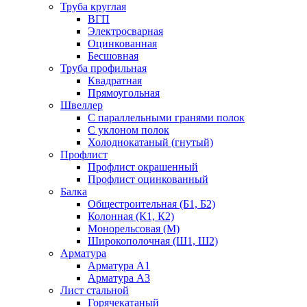
Труба круглая
ВГП
Электросварная
Оцинкованная
Бесшовная
Труба профильная
Квадратная
Прямоугольная
Швеллер
С параллельными гранями полок
С уклоном полок
Холоднокатаный (гнутый)
Профлист
Профлист окрашенный
Профлист оцинкованный
Балка
Общестроительная (Б1, Б2)
Колонная (К1, К2)
Монорельсовая (М)
Широкополочная (Ш1, Ш2)
Арматура
Арматура А1
Арматура А3
Лист стальной
Горячекатаный