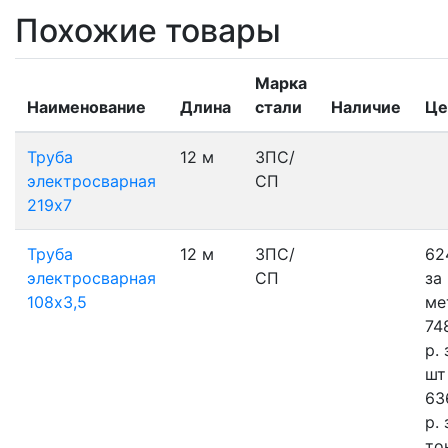
Похожие товары
Марка
Наименование
Длина
стали
Наличие
Це
Труба
12 м
3ПС/
электросварная
СП
219х7
Труба
12 м
3ПС/
62
электросварная
СП
за
108х3,5
ме
74
р.
шт
63
р.
то