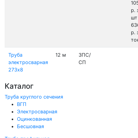
10
р.
шт
63
р.
то
Труба
12 м
3ПС/
электросварная
СП
273х8
Каталог
Труба круглого сечения
ВГП
Электросварная
Оцинкованная
Бесшовная