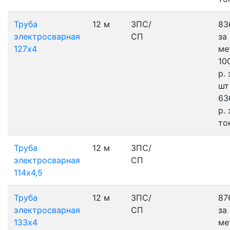
Труба
12 м
3ПС/
83
электросварная
СП
за
127х4
ме
10
р.
шт
63
р.
то
Труба
12 м
3ПС/
электросварная
СП
114х4,5
Труба
12 м
3ПС/
87
электросварная
СП
за
133х4
ме