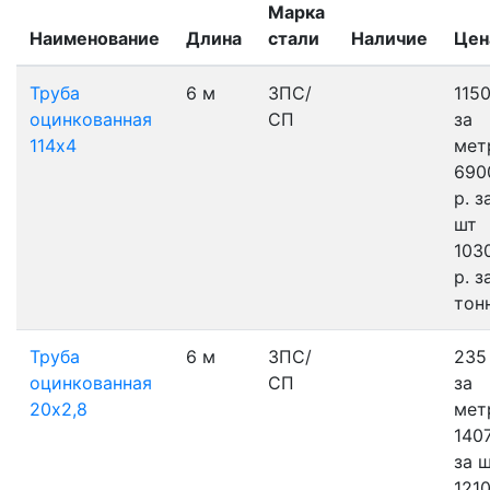
Марка
Наименование
Длина
стали
Наличие
Цен
Труба
6 м
3ПС/
1150
оцинкованная
СП
за
114х4
мет
690
р.
з
шт
103
р.
з
тон
Труба
6 м
3ПС/
235 
оцинкованная
СП
за
20х2,8
мет
1407
за 
121