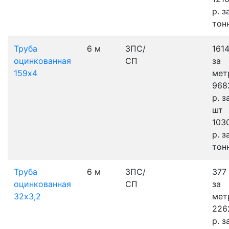
р.
з
тон
Труба
6 м
3ПС/
1614
оцинкованная
СП
за
159х4
мет
968
р.
з
шт
103
р.
з
тон
Труба
6 м
3ПС/
377 
оцинкованная
СП
за
32х3,2
мет
226
р.
з