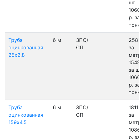
шт
106
р.
з
тон
Труба
6 м
3ПС/
258 
оцинкованная
СП
за
25х2,8
мет
1549
за 
106
р.
з
тон
Труба
6 м
3ПС/
1811
оцинкованная
СП
за
159х4,5
мет
108
р.
з