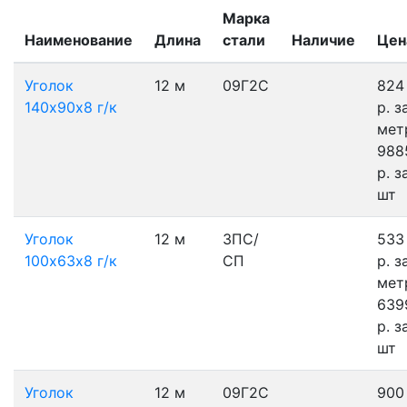
Марка
Наименование
Длина
стали
Наличие
Цен
Уголок
12 м
09Г2С
824
140х90х8 г/к
р.
з
мет
988
р.
з
шт
Уголок
12 м
3ПС/
533
100х63х8 г/к
СП
р.
з
мет
639
р.
з
шт
Уголок
12 м
09Г2С
900