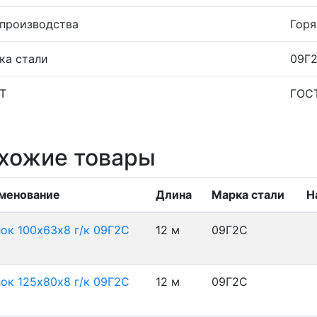
 производства
Горя
ка стали
09Г
Т
ГОС
хожие товары
менование
Длина
Марка стали
Н
лок 100х63х8 г/к 09Г2С
12 м
09Г2С
лок 125х80х8 г/к 09Г2С
12 м
09Г2С