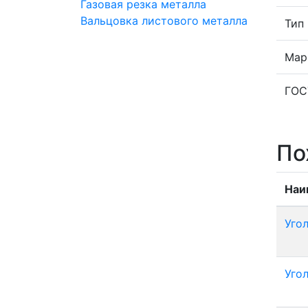
Газовая резка металла
Вальцовка листового металла
Тип
Мар
ГОС
По
Наи
Уго
Уго