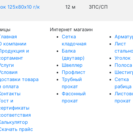
ок 125х80х10 г/к
12 м
3ПС/СП
ницы
Интернет магазин
Главная
Сетка
Армату
О компании
кладочная
Лист
Продукция и
Балка
стальн
сортамент
(двутавр)
Уголок
Услуги
Швеллер
Полоса
Условия
Профлист
Шестиг
доставки товара
Трубный
Сетка
и оплата
прокат
рабица
Контакты
Фасонный
Листов
Гост и
прокат
прокат
сертификаты
соответствия
Калькулятор
Скачать прайс