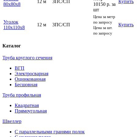
12 м
3ПС/СП
Купить
80х80х8
10150 р.
за
шт
Цена за метр
Уголок
по запросу
12 м
3ПС/СП
Купить
110х110х8
Цена за шт.
по запросу
Каталог
Труба круглого сечения
ВГП
Электросварная
Оцинкованная
Бесшовная
Труба профильная
Квадратная
Прямоугольная
Швеллер
С параллельными гранями полок