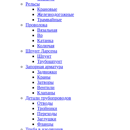
Рельсы
Крановые
Железнодогожные
Трамвайные
Проволока
Вязальная
Вр
Катанка
Колючая
Шпунт Ларсена
Шпунт
Трубошпунт
Запорная арматура
Задвижки
Краны
Затворы
Вентили
Клапаны
Детали трубопроводов
Отводы
Тройники
Переходы
Заглушки
Фланцы
Труба в изоляциив